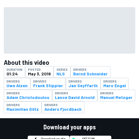
About this video
DURATION
POSTED
SERIES
DRIVERS
01:24
May 3, 2016
NLS
Bernd Schneider
DRIVERS
DRIVERS
DRIVERS
DRIVERS
Uwe Alzen
Frank Stippler
Jan Seyffarth
Maro Engel
DRIVERS
DRIVERS
DRIVERS
Adam Christodoulou
Lance David Arnold
Manuel Metzger
DRIVERS
DRIVERS
Maximilian Götz
Anders Fjordbach
Download your apps