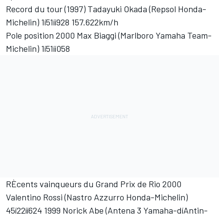
Record du tour (1997) Tadayuki Okada (Repsol Honda-
Michelin) 1í51íí928 157.622km/h
Pole position 2000 Max Biaggi (Marlboro Yamaha Team-
Michelin) 1í51íí058
RÈcents vainqueurs du Grand Prix de Rio 2000
Valentino Rossi (Nastro Azzurro Honda-Michelin)
45í22íí624 1999 Norick Abe (Antena 3 Yamaha-díAntin-