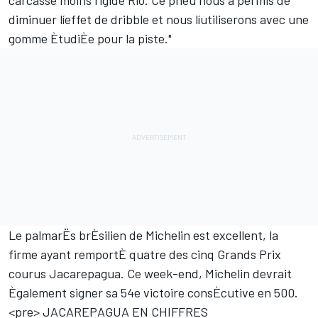
carcasse moins rigide Rio. Ce pneu nous a permis de
diminuer líeffet de dribble et nous líutiliserons avec une
gomme ÈtudiÈe pour la piste."
Le palmarËs brÈsilien de Michelin est excellent, la
firme ayant remportÈ quatre des cinq Grands Prix
courus Jacarepagua. Ce week-end, Michelin devrait
Ègalement signer sa 54e victoire consÈcutive en 500.
<pre> JACAREPAGUA EN CHIFFRES