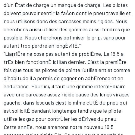
díun Ètat de charge un manque de charge. Les pilotes
doivent pouvoir sentir la faÁon dont le pneu travaille et
nous utilisons donc des carcasses moins rigides. Nous
cherchons aussi utiliser des gommes aussi tendres que
possible. Nous cherchons optimiser le grip, sans pour
autant trop perdre en longÈvitÈ."
"LíarriËre ne pose pas autant de problËme. Le 16.5 a
trËs bien fonctionnÈ ici lían dernier. Cíest la premiËre
fois que tous les pilotes de pointe líutilisaient et comme
díhabitude il a permis de gagner en adhÈrence et en
endurance. Pour ici, il faut une gomme intermÈdiaire
avec une carcasse assez rigide cause des longs virages
gauche, dans lesquels cíest le mÍme cÙtÈ du pneu qui
est sollicitÈ pendant longtemps tandis que le pilote
utilise les gaz pour contrÙler les dÈrives du pneu.
Cette annÈe, nous amenons notre nouveau 16.5