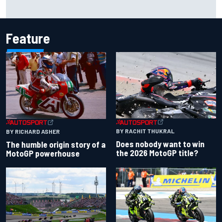
2026 MotoGP British Grand Prix – How to watch, session
times & more
Feature
BY RACHIT THUKRAL
BY RICHARD ASHER
Does nobody want to win
The humble origin story of a
the 2026 MotoGP title?
MotoGP powerhouse