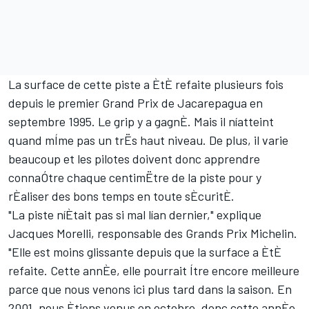
La surface de cette piste a ÈtÈ refaite plusieurs fois
depuis le premier Grand Prix de Jacarepagua en
septembre 1995. Le grip y a gagnÈ. Mais il níatteint
quand mÍme pas un trËs haut niveau. De plus, il varie
beaucoup et les pilotes doivent donc apprendre
connaÓtre chaque centimËtre de la piste pour y
rÈaliser des bons temps en toute sÈcuritÈ.
"La piste níÈtait pas si mal lían dernier," explique
Jacques Morelli, responsable des Grands Prix Michelin.
"Elle est moins glissante depuis que la surface a ÈtÈ
refaite. Cette annÈe, elle pourrait Ítre encore meilleure
parce que nous venons ici plus tard dans la saison. En
2001, nous Ètions venus en octobre, donc cette annÈe,