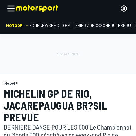
MOTOGP
HOME
NEWS
PHOTO GALLERIES
VIDEOS
SCHEDULE
RESULT
MotoGP
MICHELIN GP DE RIO,
JACAREPAUGUA BR?SIL
PREVUE
DERNIERE DANSE POUR LES 500 Le Championnat
du Monde 500 sÃ­achÃ‹ve ce week-end Rio de