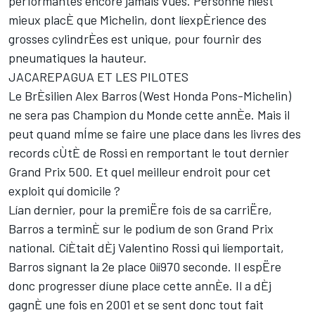
performantes encore jamais vues. Personne níest
mieux placÈ que Michelin, dont líexpÈrience des
grosses cylindrÈes est unique, pour fournir des
pneumatiques la hauteur.
JACAREPAGUA ET LES PILOTES
Le BrÈsilien Alex Barros (West Honda Pons-Michelin)
ne sera pas Champion du Monde cette annÈe. Mais il
peut quand mÍme se faire une place dans les livres des
records cÙtÈ de Rossi en remportant le tout dernier
Grand Prix 500. Et quel meilleur endroit pour cet
exploit quí domicile ?
Lían dernier, pour la premiËre fois de sa carriËre,
Barros a terminÈ sur le podium de son Grand Prix
national. CíÈtait dÈj Valentino Rossi qui líemportait,
Barros signant la 2e place 0íí970 seconde. Il espËre
donc progresser díune place cette annÈe. Il a dÈj
gagnÈ une fois en 2001 et se sent donc tout fait