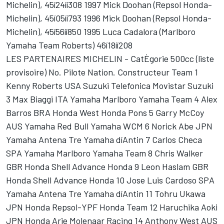
Michelin), 45í24íí308 1997 Mick Doohan (Repsol Honda-
Michelin), 45í05íí793 1996 Mick Doohan (Repsol Honda-
Michelin), 45í56íí850 1995 Luca Cadalora (Marlboro
Yamaha Team Roberts) 46í18íí208
LES PARTENAIRES MICHELIN - CatÈgorie 500cc (liste
provisoire) No. Pilote Nation. Constructeur Team 1
Kenny Roberts USA Suzuki Telefonica Movistar Suzuki
3 Max Biaggi ITA Yamaha Marlboro Yamaha Team 4 Alex
Barros BRA Honda West Honda Pons 5 Garry McCoy
AUS Yamaha Red Bull Yamaha WCM 6 Norick Abe JPN
Yamaha Antena Tre Yamaha díAntin 7 Carlos Checa
SPA Yamaha Marlboro Yamaha Team 8 Chris Walker
GBR Honda Shell Advance Honda 9 Leon Haslam GBR
Honda Shell Advance Honda 10 Jose Luis Cardoso SPA
Yamaha Antena Tre Yamaha díAntin 11 Tohru Ukawa
JPN Honda Repsol-YPF Honda Team 12 Haruchika Aoki
JPN Honda Arie Molenaar Racing 14 Anthony West AUS