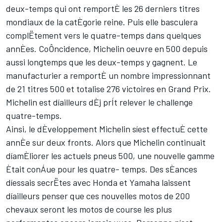
deux-temps qui ont remportÈ les 26 derniers titres
mondiaux de la catÈgorie reine. Puis elle basculera
complËtement vers le quatre-temps dans quelques
annÈes. CoÔncidence, Michelin oeuvre en 500 depuis
aussi longtemps que les deux-temps y gagnent. Le
manufacturier a remportÈ un nombre impressionnant
de 21 titres 500 et totalise 276 victoires en Grand Prix.
Michelin est díailleurs dÈj prÍt relever le challenge
quatre-temps.
Ainsi, le dÈveloppement Michelin síest effectuÈ cette
annÈe sur deux fronts. Alors que Michelin continuait
díamÈliorer les actuels pneus 500, une nouvelle gamme
Ètait conÁue pour les quatre- temps. Des sÈances
díessais secrËtes avec Honda et Yamaha laissent
díailleurs penser que ces nouvelles motos de 200
chevaux seront les motos de course les plus