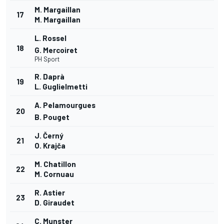
M. Margaillan
17
M. Margaillan
L. Rossel
18
G. Mercoiret
PH Sport
R. Daprà
19
L. Guglielmetti
A. Pelamourgues
20
B. Pouget
J. Černý
21
O. Krajča
M. Chatillon
22
M. Cornuau
R. Astier
23
D. Giraudet
C. Munster