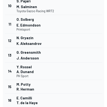
S. Pajari
10
M. Salminen
Toyota Gazoo Racing WRT2
O. Solberg
11
E. Edmondson
Printsport
N. Gryazin
12
K. Aleksandrov
G. Greensmith
13
J. Andersson
Y. Rossel
14
A. Dunand
PH Sport
M. Potty
15
R. Herman
E. Camilli
16
T. de la Haye