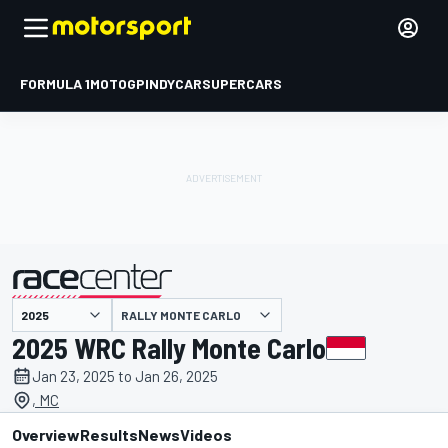
FORMULA 1
MOTOGP
INDYCAR
SUPERCARS
RALLY MONTE CARLO
presented by
2025 WRC Rally Monte Carlo
Jan 23, 2025 to Jan 26, 2025
, MC
Overview
Results
News
Videos