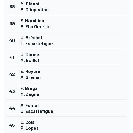
M. Oldani
38
P. D'Agostino
F. Marchino
39
P. Elia Ometto
J. Bréchet
40
T. Escartefigue
J. Daune
41
M. Gaillot
E. Royere
42
A. Grenier
F. Brega
43
M. Zegna
A. Fumal
44
J. Escartefigue
L. Cols
45
P. Lopes