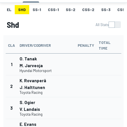
EL
SHD
SS-1
CSS-1
SS-2
CSS-2
SS-3
CSS-
Shd
All Stats
TOTAL
CLA
DRIVER/CODRIVER
PENALTY
TIME
O. Tanak
1
M. Jarveoja
Hyundai Motorsport
K. Rovanperä
2
J. Halttunen
Toyota Racing
S. Ogier
3
V. Landais
Toyota Racing
E. Evans