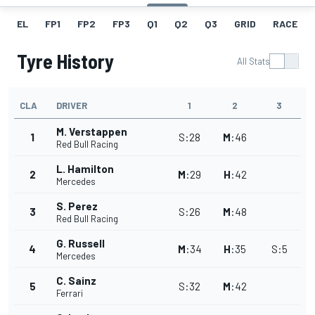
EL
FP1
FP2
FP3
Q1
Q2
Q3
GRID
RACE
Tyre History
All Stats
CLA
DRIVER
1
2
3
M. Verstappen
1
S
:
28
M
:
46
Red Bull Racing
L. Hamilton
2
M
:
29
H
:
42
Mercedes
S. Perez
3
S
:
26
M
:
48
Red Bull Racing
G. Russell
4
M
:
34
H
:
35
S
:
5
Mercedes
C. Sainz
5
S
:
32
M
:
42
Ferrari