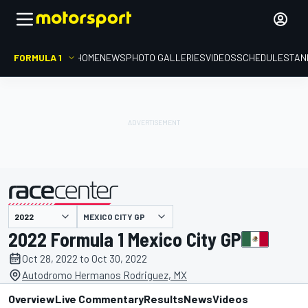
FORMULA 1
HOME
NEWS
PHOTO GALLERIES
VIDEOS
SCHEDULE
STAN
MEXICO CITY GP
presented by
2022 Formula 1 Mexico City GP
Oct 28, 2022 to Oct 30, 2022
Autodromo Hermanos Rodriguez, MX
Overview
Live Commentary
Results
News
Videos