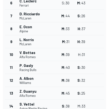
C. Leclerc
6
S
:
30
M
:
43
Ferrari
D. Ricciardo
7
M
:
44
S
:
26
McLaren
E. Ocon
8
M
:
33
H
:
37
Alpine
L. Norris
9
M
:
31
H
:
39
McLaren
V. Bottas
10
M
:
39
H
:
31
Alfa Romeo
P. Gasly
11
M
:
40
S
:
30
Racing Bulls
A. Albon
12
M
:
38
S
:
32
Williams
Z. Guanyu
13
M
:
45
S
:
25
Alfa Romeo
S. Vettel
14
S
:
38
M
:
33
Aston Martin Racing