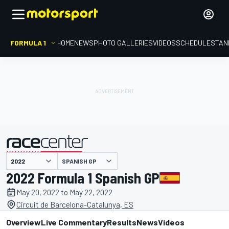
FORMULA 1
HOME
NEWS
PHOTO GALLERIES
VIDEOS
SCHEDULE
STAN
SPANISH GP
presented by
2022 Formula 1 Spanish GP
May 20, 2022 to May 22, 2022
Circuit de Barcelona-Catalunya, ES
Overview
Live Commentary
Results
News
Videos