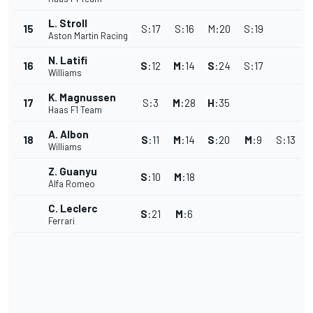
L. Stroll
15
S
:
17
S
:
16
M
:
20
S
:
19
Aston Martin Racing
N. Latifi
16
S
:
12
M
:
14
S
:
24
S
:
17
Williams
K. Magnussen
17
S
:
3
M
:
28
H
:
35
Haas F1 Team
A. Albon
18
S
:
11
M
:
14
S
:
20
M
:
9
S
:
13
Williams
Z. Guanyu
S
:
10
M
:
18
Alfa Romeo
C. Leclerc
S
:
21
M
:
6
Ferrari