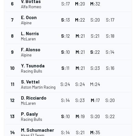
V. Bottas
6
S
:
17
M
:
20
M
:
32
Alfa Romeo
E. Ocon
7
S
:
13
M
:
22
S
:
20
S
:
17
Alpine
L. Norris
8
S
:
12
M
:
21
S
:
21
S
:
18
McLaren
F. Alonso
9
S
:
10
M
:
21
S
:
22
S
:
14
Alpine
Y. Tsunoda
10
S
:
11
M
:
21
S
:
23
S
:
16
Racing Bulls
S. Vettel
11
S
:
24
S
:
24
M
:
24
Aston Martin Racing
D. Ricciardo
12
S
:
14
S
:
23
M
:
17
S
:
20
McLaren
P. Gasly
13
S
:
10
M
:
19
S
:
20
S
:
22
Racing Bulls
M. Schumacher
14
S
:
14
S
:
21
M
:
35
Haas F1 Team