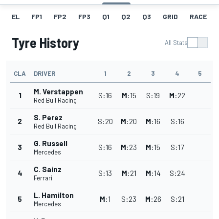
EL
FP1
FP2
FP3
Q1
Q2
Q3
GRID
RACE
Tyre History
All Stats
CLA
DRIVER
1
2
3
4
5
M. Verstappen
1
S
:
16
M
:
15
S
:
19
M
:
22
Red Bull Racing
S. Perez
2
S
:
20
M
:
20
M
:
16
S
:
16
Red Bull Racing
G. Russell
3
S
:
16
M
:
23
M
:
15
S
:
17
Mercedes
C. Sainz
4
S
:
13
M
:
21
M
:
14
S
:
24
Ferrari
L. Hamilton
5
M
:
1
S
:
23
M
:
26
S
:
21
Mercedes