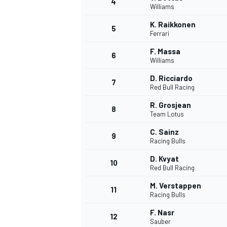
4
Williams
K. Raikkonen
5
Ferrari
F. Massa
6
Williams
D. Ricciardo
7
Red Bull Racing
SUPERCARS
R. Grosjean
8
Team Lotus
C. Sainz
9
Racing Bulls
D. Kvyat
10
Red Bull Racing
M. Verstappen
11
Racing Bulls
F. Nasr
12
Sauber