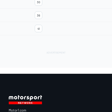
30
36
41
Motor1.com