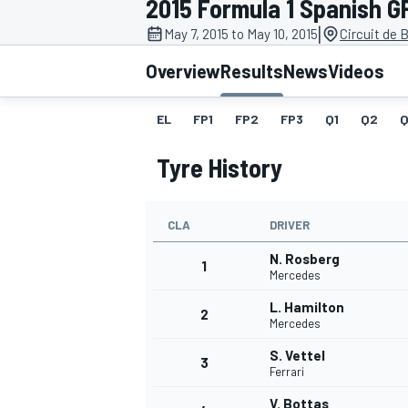
2015 Formula 1 Spanish G
MOTOGP
|
May 7, 2015 to May 10, 2015
Circuit de 
Overview
Results
News
Videos
EL
FP1
FP2
FP3
Q1
Q2
Q
Tyre History
CLA
DRIVER
N. Rosberg
1
Mercedes
L. Hamilton
2
INDYCAR
Mercedes
S. Vettel
3
Ferrari
V. Bottas