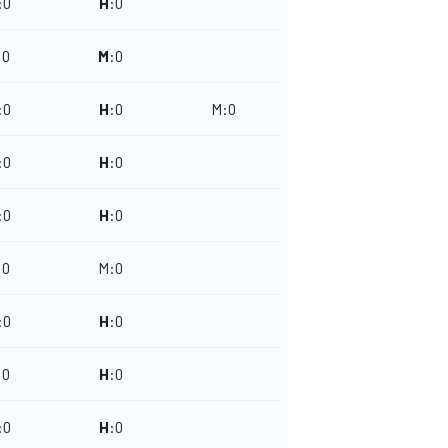
:
0
H
:
0
:
0
M
:
0
:
0
H
:
0
M
:
0
:
0
H
:
0
:
0
H
:
0
:
0
M
:
0
:
0
H
:
0
:
0
H
:
0
:
0
H
:
0