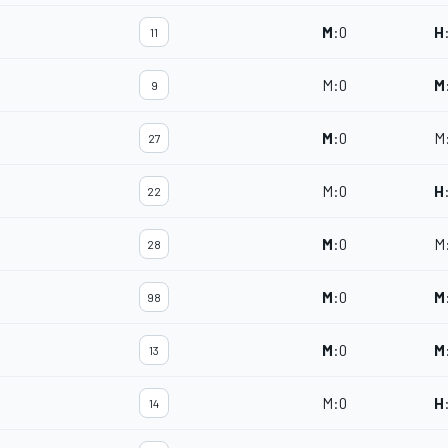
M
:
0
H
11
M
:
0
M
9
M
:
0
M
27
M
:
0
H
22
M
:
0
M
28
M
:
0
M
98
M
:
0
M
13
M
:
0
H
14