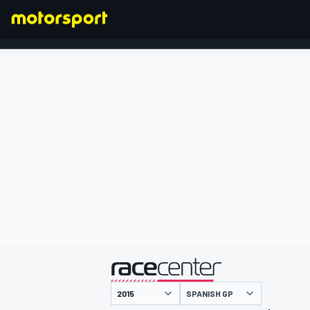
FORMULA 1
presented by
SPANISH GP