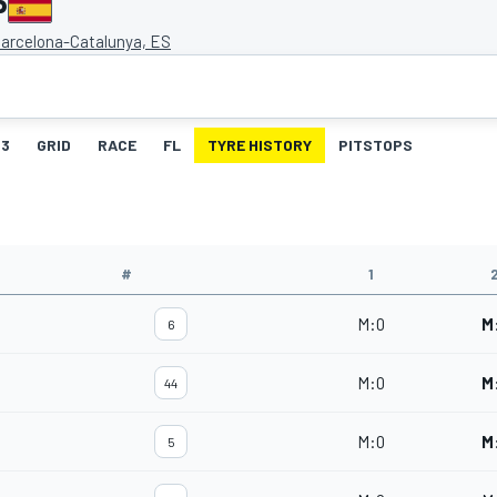
P
Barcelona-Catalunya, ES
3
GRID
RACE
FL
TYRE HISTORY
PITSTOPS
#
1
M
:
0
M
6
M
:
0
M
44
M
:
0
M
5