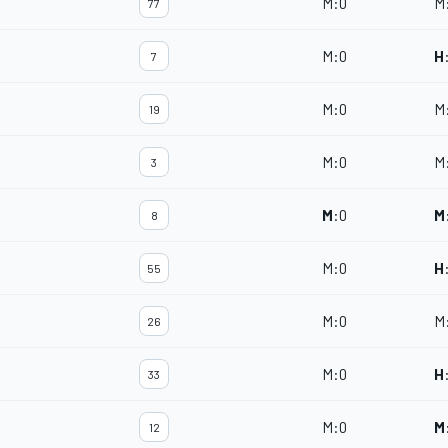
M
:
0
M
77
M
:
0
H
7
M
:
0
M
19
M
:
0
M
3
M
:
0
M
8
M
:
0
H
55
M
:
0
M
26
M
:
0
H
33
M
:
0
M
12