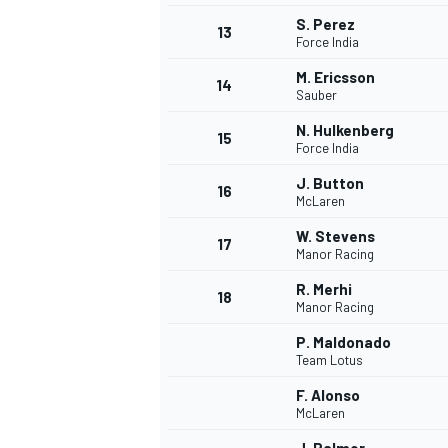
S. Perez
13
Force India
M. Ericsson
14
Sauber
N. Hulkenberg
15
Force India
J. Button
16
McLaren
W. Stevens
17
Manor Racing
R. Merhi
18
Manor Racing
P. Maldonado
Team Lotus
F. Alonso
McLaren