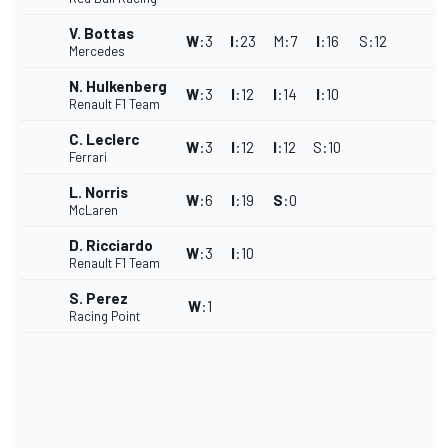
V. Bottas
W
:
3
I
:
23
M
:
7
I
:
16
S
:
12
Mercedes
N. Hulkenberg
W
:
3
I
:
12
I
:
14
I
:
10
Renault F1 Team
C. Leclerc
W
:
3
I
:
12
I
:
12
S
:
10
Ferrari
L. Norris
W
:
6
I
:
19
S
:
0
McLaren
D. Ricciardo
W
:
3
I
:
10
Renault F1 Team
S. Perez
W
:
1
Racing Point