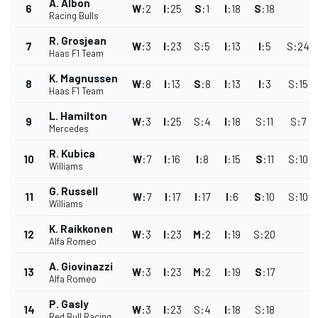
A. Albon
6
W
:
2
I
:
25
S
:
1
I
:
18
S
:
18
Racing Bulls
R. Grosjean
7
W
:
3
I
:
23
S
:
5
I
:
13
I
:
5
S
:
24
Haas F1 Team
K. Magnussen
8
W
:
8
I
:
13
S
:
8
I
:
13
I
:
3
S
:
15
Haas F1 Team
L. Hamilton
9
W
:
3
I
:
25
S
:
4
I
:
18
S
:
11
S
:
7
Mercedes
R. Kubica
10
W
:
7
I
:
16
I
:
8
I
:
15
S
:
11
S
:
10
Williams
G. Russell
11
W
:
7
I
:
17
I
:
17
I
:
6
S
:
10
S
:
10
Williams
K. Raikkonen
12
W
:
3
I
:
23
M
:
2
I
:
19
S
:
20
Alfa Romeo
A. Giovinazzi
13
W
:
3
I
:
23
M
:
2
I
:
19
S
:
17
Alfa Romeo
P. Gasly
14
W
:
3
I
:
23
S
:
4
I
:
18
S
:
18
Red Bull Racing