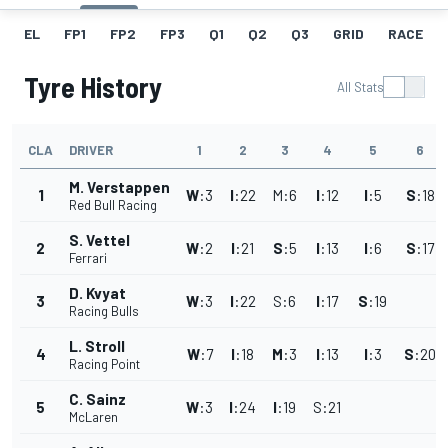
EL
FP1
FP2
FP3
Q1
Q2
Q3
GRID
RACE
Tyre History
All Stats
CLA
DRIVER
1
2
3
4
5
6
M. Verstappen
1
W
:
3
I
:
22
M
:
6
I
:
12
I
:
5
S
:
18
Red Bull Racing
S. Vettel
2
W
:
2
I
:
21
S
:
5
I
:
13
I
:
6
S
:
17
Ferrari
D. Kvyat
3
W
:
3
I
:
22
S
:
6
I
:
17
S
:
19
Racing Bulls
L. Stroll
4
W
:
7
I
:
18
M
:
3
I
:
13
I
:
3
S
:
20
Racing Point
C. Sainz
5
W
:
3
I
:
24
I
:
19
S
:
21
McLaren