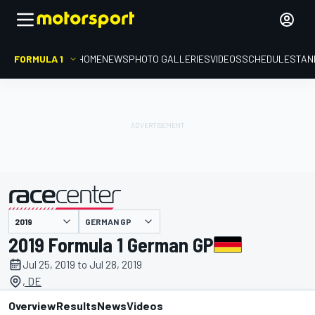
FORMULA 1
HOME
NEWS
PHOTO GALLERIES
VIDEOS
SCHEDULE
STAN
GERMAN GP
presented by
2019 Formula 1 German GP
Jul 25, 2019 to Jul 28, 2019
, DE
Overview
Results
News
Videos