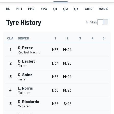
EL
FP1
FP2
FP3
Q1
Q2
Q3
GRID
RACE
Tyre History
All Stats
CLA
DRIVER
1
2
3
4
5
S. Perez
1
I
:
35
M
:
24
Red Bull Racing
C. Leclerc
2
I
:
34
M
:
25
Ferrari
C. Sainz
3
I
:
35
M
:
24
Ferrari
L. Norris
4
I
:
36
M
:
23
McLaren
D. Ricciardo
5
I
:
36
S
:
23
McLaren