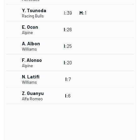
Y. Tsunoda
I
:
39
M
:
1
Racing Bulls
E. Ocon
I
:
26
Alpine
A. Albon
I
:
25
Williams
F. Alonso
I
:
20
Alpine
N. Latifi
I
:
7
Williams
Z. Guanyu
I
:
6
Alfa Romeo