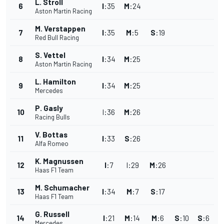
L. Stroll
6
I
:
35
M
:
24
Aston Martin Racing
M. Verstappen
7
I
:
35
M
:
5
S
:
19
Red Bull Racing
S. Vettel
8
I
:
34
M
:
25
Aston Martin Racing
L. Hamilton
9
I
:
34
M
:
25
Mercedes
P. Gasly
10
I
:
36
M
:
26
Racing Bulls
V. Bottas
11
I
:
33
S
:
26
Alfa Romeo
K. Magnussen
12
I
:
7
I
:
29
M
:
26
Haas F1 Team
M. Schumacher
13
I
:
34
M
:
7
S
:
17
Haas F1 Team
G. Russell
14
I
:
21
M
:
14
M
:
6
S
:
10
S
:
6
Mercedes