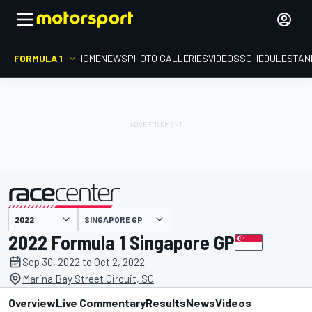
FORMULA 1
HOME
NEWS
PHOTO GALLERIES
VIDEOS
SCHEDULE
STAN
SINGAPORE GP
presented by
2022 Formula 1 Singapore GP
Sep 30, 2022 to Oct 2, 2022
Marina Bay Street Circuit, SG
Overview
Live Commentary
Results
News
Videos