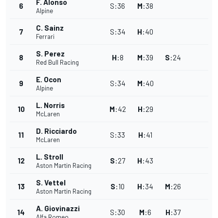
F. Alonso
6
S
:
36
M
:
38
Alpine
C. Sainz
7
S
:
34
H
:
40
Ferrari
S. Perez
8
H
:
8
M
:
39
S
:
24
Red Bull Racing
E. Ocon
9
S
:
34
M
:
40
Alpine
L. Norris
10
M
:
42
H
:
29
McLaren
D. Ricciardo
11
S
:
33
H
:
41
McLaren
L. Stroll
12
S
:
27
H
:
43
Aston Martin Racing
S. Vettel
13
S
:
10
H
:
34
M
:
26
Aston Martin Racing
A. Giovinazzi
14
S
:
30
M
:
6
H
:
37
Alfa Romeo