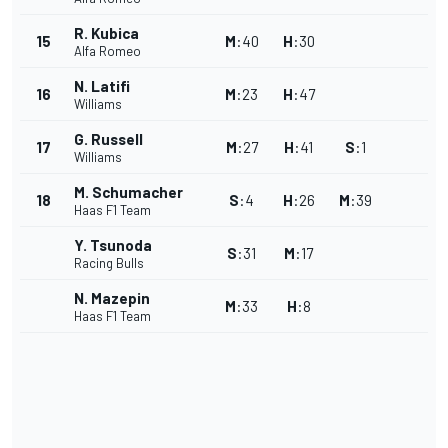
R. Kubica
15
M
:
40
H
:
30
Alfa Romeo
N. Latifi
16
M
:
23
H
:
47
Williams
G. Russell
17
M
:
27
H
:
41
S
:
1
Williams
M. Schumacher
18
S
:
4
H
:
26
M
:
39
Haas F1 Team
Y. Tsunoda
S
:
31
M
:
17
Racing Bulls
N. Mazepin
M
:
33
H
:
8
Haas F1 Team