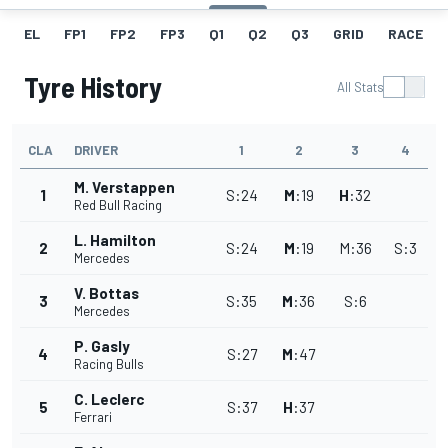
EL
FP1
FP2
FP3
Q1
Q2
Q3
GRID
RACE
Tyre History
All Stats
CLA
DRIVER
1
2
3
4
M. Verstappen
1
S
:
24
M
:
19
H
:
32
Red Bull Racing
L. Hamilton
2
S
:
24
M
:
19
M
:
36
S
:
3
Mercedes
V. Bottas
3
S
:
35
M
:
36
S
:
6
Mercedes
P. Gasly
4
S
:
27
M
:
47
Racing Bulls
C. Leclerc
5
S
:
37
H
:
37
Ferrari