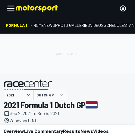
FORMULA 1
HOME
NEWS
PHOTO GALLERIES
VIDEOS
SCHEDULE
STAN
DUTCH GP
presented by
2021 Formula 1 Dutch GP
Sep 2, 2021 to Sep 5, 2021
Zandvoort, NL
Overview
Live Commentary
Results
News
Videos